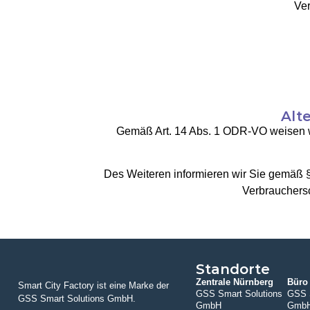
Ver
Alt
Gemäß Art. 14 Abs. 1 ODR-VO weisen wir
Des Weiteren informieren wir Sie gemäß §
Verbrauchersch
Standorte
Zentrale Nürnberg
Büro 
Smart City Factory ist eine Marke der
GSS Smart Solutions
GSS S
GSS Smart Solutions GmbH.
GmbH
Gmb