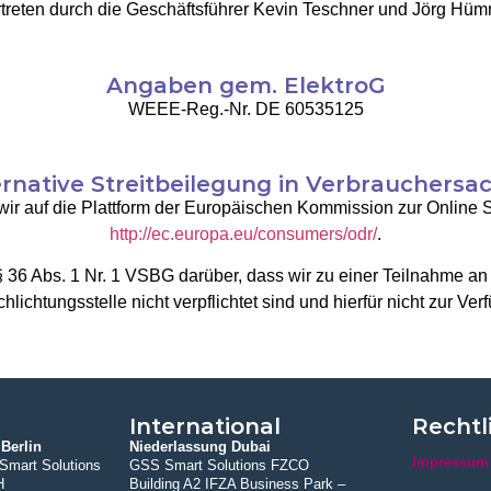
treten durch die Geschäftsführer Kevin Teschner und Jörg Hü
Angaben gem. ElektroG
WEEE-Reg.-Nr. DE 60535125
ernative Streitbeilegung in Verbrauchersa
 auf die Plattform der Europäischen Kommission zur Online St
http://ec.europa.eu/consumers/odr/
.
 36 Abs. 1 Nr. 1 VSBG darüber, dass wir zu einer Teilnahme an 
lichtungsstelle nicht verpflichtet sind und hierfür nicht zur Ve
International
Rechtl
Berlin
Niederlassung Dubai
Impressum
mart Solutions
GSS Smart Solutions FZCO
H
Building A2 IFZA Business Park –